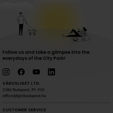
Beerten, a Norwegian-born Belgian multi-
instrumentalist, and Márton Rigó, a folk musician and
the lead of the Góbé band.
Follow us and take a glimpse into the
everydays of the City Park!
VÁROSLIGET LTD.
1386 Budapest, Pf.:910
office@ligetbudapest.hu
CUSTOMER SERVICE