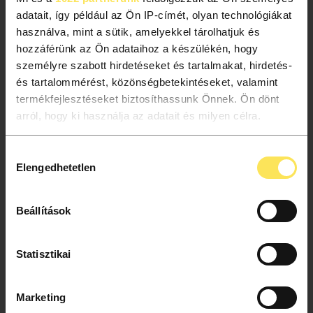
adatait, így például az Ön IP-címét, olyan technológiákat
használva, mint a sütik, amelyekkel tárolhatjuk és
hozzáférünk az Ön adataihoz a készülékén, hogy
személyre szabott hirdetéseket és tartalmakat, hirdetés-
és tartalommérést, közönségbetekintéseket, valamint
termékfejlesztéseket biztosíthassunk Önnek. Ön dönt
arról, hogy ki használja az adatait és milyen célra.
Ha engedélyezi, a következőt is meg szeretnénk tenni:
Hozzájárulás
Elengedhetetlen
Információgyűjtés az Ön földrajzi elhelyezkedéséről
kiválasztása
2025 DEC. 3. Wed. 17:00
pár méteres pontossággal
HOUSE OF MUSIC HUNGARY
Az Ön készülékén beazonosítása annak konkrét
Beállítások
tulajdonságainak (ujjlenyomat) aktív ellenőrzésével
Double or Nothing? In memoriam J.S.
Tudjon meg többet személyes adatainak feldolgozási
at
Here:
Bach 275!
Statisztikai
módjairól és adja meg preferenciáit a
Részletek pontban
this
House
This program is held in Hungarian.
. Bármikor módosíthatja vagy visszavonhatja a
time:
of
Sütinyilatkozathoz való hozzájárulását.
2025
Music
Marketing
December
Hungary