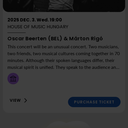
2025 DEC. 3. Wed. 19:00
HOUSE OF MUSIC HUNGARY
at
Here:
Oscar Beerten (BEL) & Márton Rigó
this
House
This concert will be an unusual concert. Two musicians,
time:
of
two friends, two musical cultures coming together in 70
2025
Music
minutes. Although their spoken languages differ, their
Decembe
Hungary
musical spirit is unified. They speak to the audience and
3
each other without words through their own shared
Wednes
channel, thus creating a universal musical Esperanto.
19:00
This concert brings together the folk music of the
Carpathian Basin with Northern European folk music,
VIEW
electronic music with acoustic instruments, and
PURCHASE TICKET
improvisation and spontaneous instinctual creation with
centuries-old traditional melodies. We invite everyone
to an unforgettable journey at the joint evening of Oscar