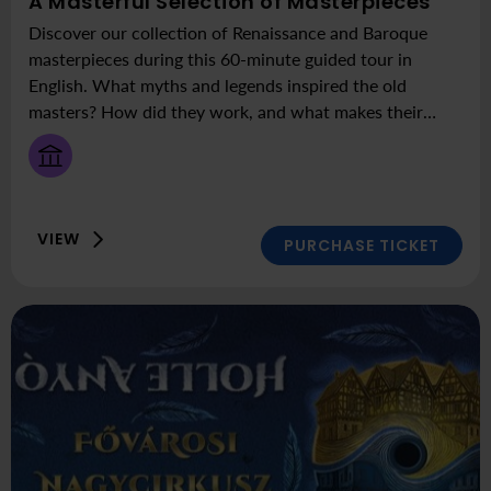
EVER
Here:
A Masterful Selection of Masterpieces
FRIDA
Muse
Discover our collection of Renaissance and Baroque
of
masterpieces during this 60-minute guided tour in
Fine
English. What myths and legends inspired the old
Arts
masters? How did they work, and what makes their
work timeless? If you want to find out, join us on our
English guided tours every Thursday at 11:00 am.
VIEW
PURCHASE TICKET