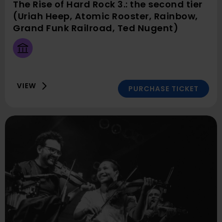
The Rise of Hard Rock 3.: the second tier
(Uriah Heep, Atomic Rooster, Rainbow,
at
Here:
Grand Funk Railroad, Ted Nugent)
this
House
time:
of
2025
Music
Decembe
Hungary
VIEW
3
PURCHASE TICKET
Wednes
19:00