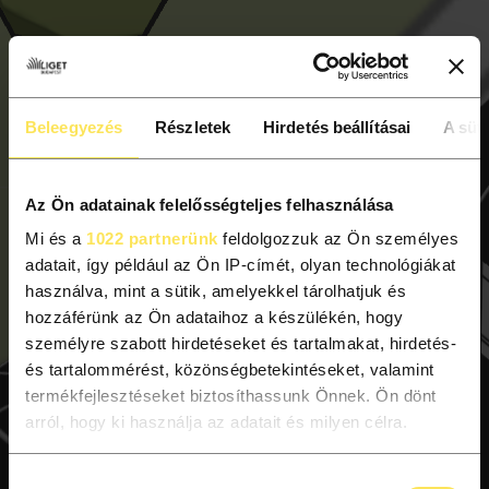
Beleegyezés
Részletek
Hirdetés beállításai
A süti
Az Ön adatainak felelősségteljes felhasználása
Mi és a
1022 partnerünk
feldolgozzuk az Ön személyes
adatait, így például az Ön IP-címét, olyan technológiákat
használva, mint a sütik, amelyekkel tárolhatjuk és
hozzáférünk az Ön adataihoz a készülékén, hogy
személyre szabott hirdetéseket és tartalmakat, hirdetés-
és tartalommérést, közönségbetekintéseket, valamint
termékfejlesztéseket biztosíthassunk Önnek. Ön dönt
arról, hogy ki használja az adatait és milyen célra.
Ha engedélyezi, a következőt is meg szeretnénk tenni:
Hozzájárulás