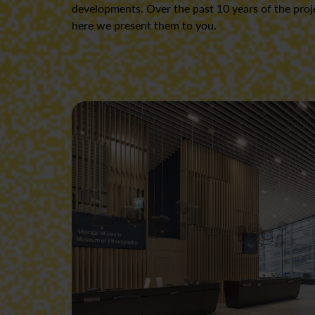
developments. Over the past 10 years of the proj
here we present them to you.