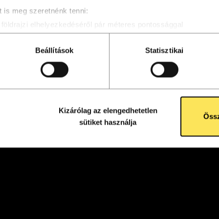
 is meg szeretnénk tenni:
földrajzi elhelyezkedéséről pár méteres pontossággal
osítása annak konkrét tulajdonságainak (ujjlenyomat) aktív ell
eldolgozási módjairól és adja meg preferenciáit a
Részletek po
Beállítások
Statisztikai
atja a Sütinyilatkozathoz való hozzájárulását.
álunk a tartalmak és szolgáltatások személyre szabásához, köz
oldalforgalmunk elemzéséhez. A sütikről szóló sütitájékoztatón
Kizárólag az elengedhetetlen
Össz
sütiket használja