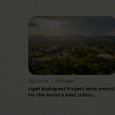
2025/06/19
SUCCESSES
Liget Budapest Project wins award
for the world’s best urban
development at the ‘Oscar of the
real estate industry’