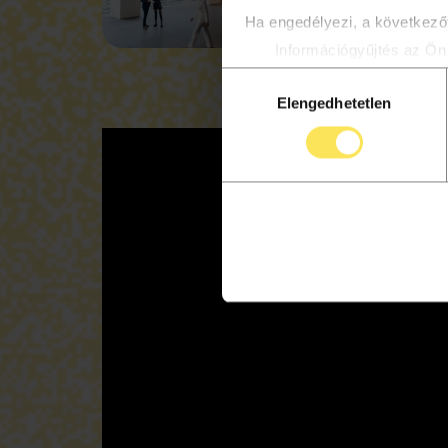
Ha engedélyezi, a következőt
Információgyűjtés az Ön 
Az Ön készülékén beazon
Hozzájárulás
többet személyes adatainak f
Elengedhetetlen
kiválasztása
módosíthatja vagy visszavonh
Az oldalunkon sütiket haszn
biztosításához, valamint web
tartalmazza.