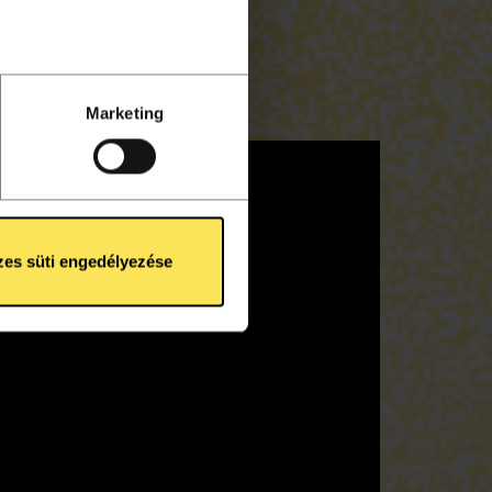
enőrzésével
Tudjon meg
ntban
. Bármikor
Marketing
össégi funkciók
kat az
Süti Tájékoztató
es süti engedélyezése