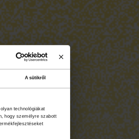
A sütikről
 olyan technológiákat
én, hogy személyre szabott
termékfejlesztéseket