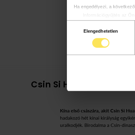
Ha engedélyezi, a következőt
Információgyűjtés az Ön 
Az Ön készülékén beazon
Hozzájárulás
többet személyes adatainak f
Elengedhetetlen
kiválasztása
módosíthatja vagy visszavonh
Az oldalunkon sütiket haszn
biztosításához, valamint web
tartalmazza.
Csin Si Huang-ti és a 
Kína első császára, akit Csin Si Hu
hadakozó hét kínai királyság egyik
uralkodjék. Birodalma a Csin-dinasz