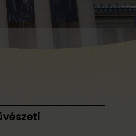
űvészeti