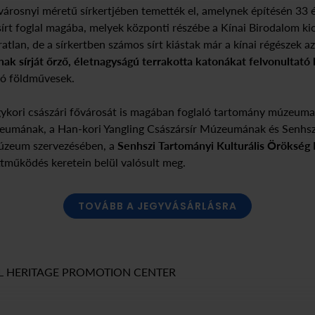
 városnyi méretű sírkertjében temették el, amelynek építésén 33
rt foglal magába, melyek központi részébe a Kínai Birodalom kicsi
ratlan, de a sírkertben számos sírt kiástak már a kínai régészek a
nak sírját őrző, életnagyságú terrakotta katonákat felvonultató
só földművesek.
gykori császári fővárosát is magában foglaló tartomány múzeuma
umának, a Han-kori Yangling Császársír Múzeumának és Senhszi
Múzeum szervezésében, a
Senhszi Tartományi Kulturális Örökség H
tműködés keretein belül valósult meg.
TOVÁBB A JEGYVÁSÁRLÁSRA
RAL HERITAGE PROMOTION CENTER