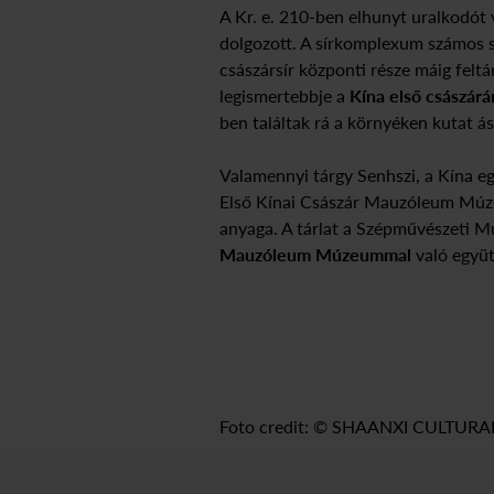
A Kr. e. 210-ben elhunyt uralkodót
dolgozott. A sírkomplexum számos sí
császársír központi része máig feltá
legismertebbje a
Kína első császárá
ben találtak rá a környéken kutat á
Valamennyi tárgy Senhszi, a Kína e
Első Kínai Császár Mauzóleum Múze
anyaga. A tárlat a Szépművészeti 
Mauzóleum Múzeummal
való együt
Foto credit: © SHAANXI CULTU