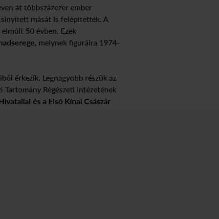
 éven át többszázezer ember
nyített mását is felépítették. A
z elmúlt 50 évben. Ezek
 hadserege
, melynek figuráira 1974-
iból érkezik. Legnagyobb részük az
 Tartomány Régészeti Intézetének
ivatallal és a Első Kínai Császár