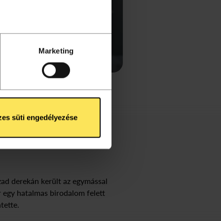
enőrzésével
Tudjon meg
ntban
. Bármikor
Marketing
össégi funkciók
kat az
Süti Tájékoztató
es süti engedélyezése
ora
ázad derekán került az egymással
r egy hatalmas birodalom felett
tette.