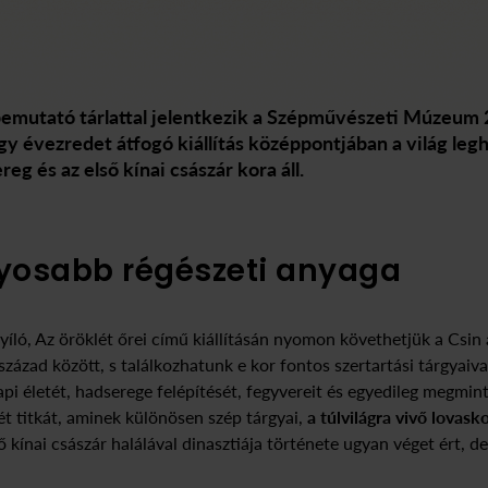
 bemutató tárlattal jelentkezik a Szépművészeti Múzeum
egy évezredet átfogó kiállítás középpontjában a világ leg
reg és az első kínai császár kora áll.
nyosabb régészeti anyaga
íló, Az öröklét őrei című kiállításán nyomon követhetjük a Csin
. század között, s találkozhatunk e kor fontos szertartási tárgyaiv
pi életét, hadserege felépítését, fegyvereit és egyedileg megmint
ét titkát, aminek különösen szép tárgyai,
a túlvilágra vivő lovasko
ő kínai császár halálával dinasztiája története ugyan véget ért, de