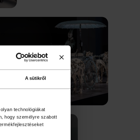
A sütikről
 olyan technológiákat
én, hogy személyre szabott
termékfejlesztéseket