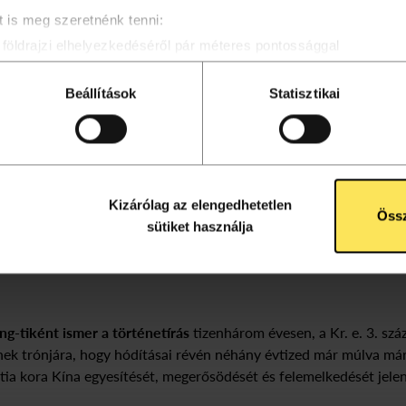
 is meg szeretnénk tenni:
földrajzi elhelyezkedéséről pár méteres pontossággal
osítása annak konkrét tulajdonságainak (ujjlenyomat) aktív ell
eldolgozási módjairól és adja meg preferenciáit a
Részletek po
Beállítások
Statisztikai
atja a Sütinyilatkozathoz való hozzájárulását.
álunk a tartalmak és szolgáltatások személyre szabásához, köz
oldalforgalmunk elemzéséhez. A sütikről szóló sütitájékoztatón
Kizárólag az elengedhetetlen
Össz
sütiket használja
birodalom felemelkedésének k
ang-tiként ismer a történetírás
tizenhárom évesen, a Kr. e. 3. sz
ének trónjára, hogy hódításai révén néhány évtized már múlva má
tia kora Kína egyesítését, megerősödését és felemelkedését jelen