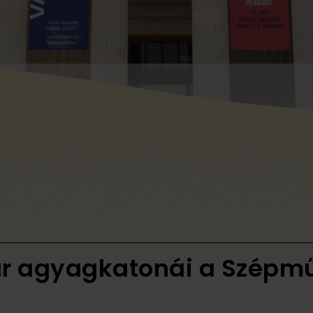
zár agyagkatonái a Szépm