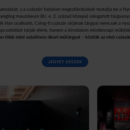
akozását, s a császári hatalom megszilárdulását mutatja be a Ny
Jangling mauzóleum (Kr. e. 2. század közepe) válogatott tárgyanya
k Han uralkodó, Csing-ti császár sírjának tárgyai nemcsak a nyu
pcsolódást tárják elénk, hanem a birodalom mindennapi működé
son több mint százötven ókori műtárgyat − köztük az első császá
JEGYET VESZEK