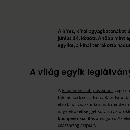
A híres, kínai agyagkatonákat
június 14. között. A több mint 
egyike, a kínai terrakotta hadse
A világ egyik leglátvá
A
Szépművészeti
november
végén ny
felemelkedését a Kr. e. 8. és Kr.u.3
első kínai császár korának mindenna
nagy eltökéltséggel kutatta az örökl
budapesti kiállítá
s anyagába. Az els
császárság alapjait.