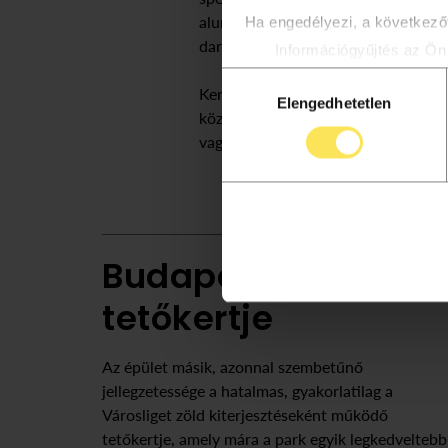
alumínium rácsokba, melyekből töb
Ha engedélyezi, a következőt
darabot rögzítettek fel az épület.
Információgyűjtés az Ön 
Az Ön készülékén beazon
Hozzájárulás
Keressetek magyar népi motívumot 
többet személyes adatainak f
Elengedhetetlen
kiválasztása
között, fotózzátok le, és tegyétek k
módosíthatja vagy visszavonh
vagy Instára #Néprajzimuzeum hasht
Az oldalunkon sütiket haszn
biztosításához, valamint web
tartalmazza.
Budapest első
tetőkertje
Az épület másik, azonnal szembetűnő
jellegzetessége a hatalmas, gyakorlatilag a
Városliget zöld kiterjesztéseként működő
tetőkertje, amely mára a park egyik legkedveltebb