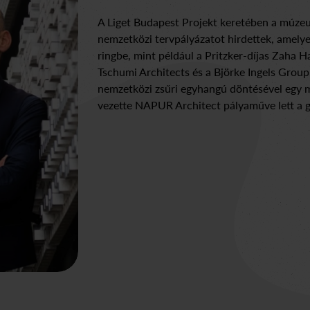
A Liget Budapest Projekt keretében a múze
nemzetközi tervpályázatot hirdettek, amelyen
ringbe, mint például a Pritzker-díjas Zaha 
Tschumi Architects és a Björke Ingels Group
nemzetközi zsűri egyhangú döntésével egy m
vezette NAPUR Architect pályaműve lett a g