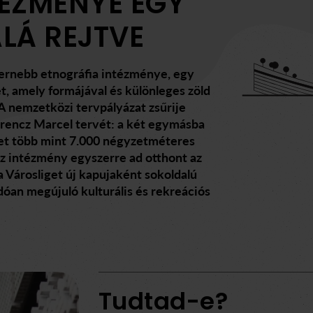
TÉZMÉNYE EGY
LÁ REJTVE
ernebb etnográfia intézménye, egy
et, amely formájával és különleges zöld
 A nemzetközi tervpályázat zsűrije
erencz Marcel tervét: a két egymásba
et több mint 7.000 négyzetméteres
 Az intézmény egyszerre ad otthont az
 Városliget új kapujaként sokoldalú
dóan megújuló kulturális és rekreációs
Tudtad-e?