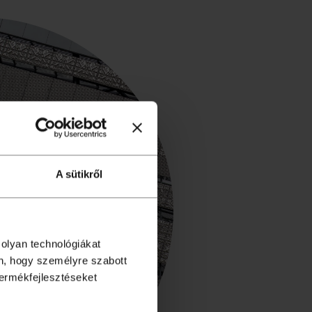
A sütikről
 olyan technológiákat
én, hogy személyre szabott
termékfejlesztéseket