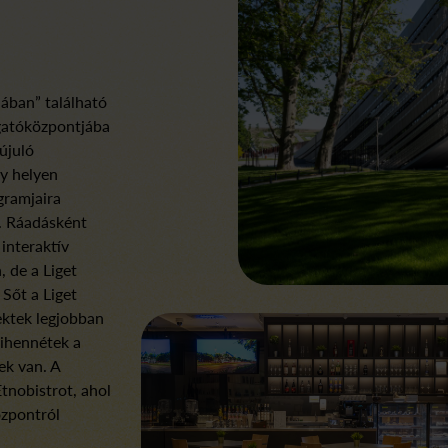
ában” található
ogatóközpontjába
újuló
gy helyen
gramjaira
k. Ráadásként
interaktív
, de a Liget
Sőt a Liget
ektek legjobban
pihennétek a
tek van. A
tnobistrot, ahol
özpontról