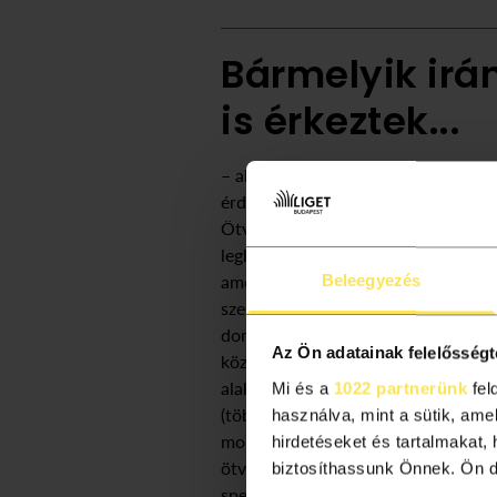
Bármelyik irá
is érkeztek...
– akár a Hősök tere, akár a Damjani
érdemes elsétálni az épület közepéig
Ötvenhatos emlékműig, mert akkor t
leglátványosabban az épület két do
amelyek a térszín alatt összekapcs
Beleegyezés
szembetűnik az épület egyik különl
domboldalakat körülölelő üveghoml
Az Ön adatainak felelősségt
közel félmillió kis pixel öltöztet fel
alakzatokba. A formák 20 magyar é
Mi és a
1022 partnerünk
fel
(többek között venezuelai, kongói, 
használva, mint a sütik, ame
mongol, kínai és melanéz) néprajzi
hirdetéseket és tartalmakat,
ötvözeteként születtek meg. A kis k
biztosíthassunk Önnek. Ön dön
speciális robot helyezte be azokba a