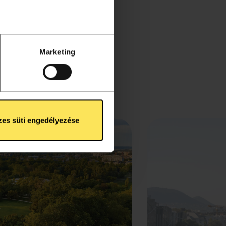
enőrzésével
Tudjon meg
ntban
. Bármikor
Marketing
össégi funkciók
kat az
Süti Tájékoztató
es süti engedélyezése