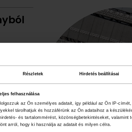
nyból
ch utca felől –
, az
árul fel a
mboldala,
Részletek
Hirdetés beállításai
olódnak. Azonnal
egessége, a
okzat, amelyet
eljes felhasználása
 látványos
s 20 nemzetközi
dolgozzuk az Ön személyes adatait, így például az Ön IP-címét,
kameruni,
lyekkel tárolhatjuk és hozzáférünk az Ön adataihoz a készülék
 motívum kortárs
 hirdetés- és tartalommérést, közönségbetekintéseket, valamint 
ockákat egy
t arról, hogy ki használja az adatait és milyen célra.
 lézervágott