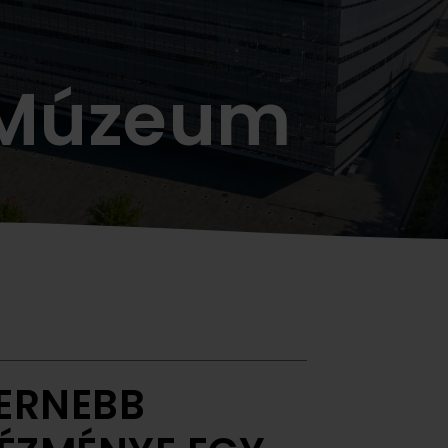
 Múzeum
ERNEBB