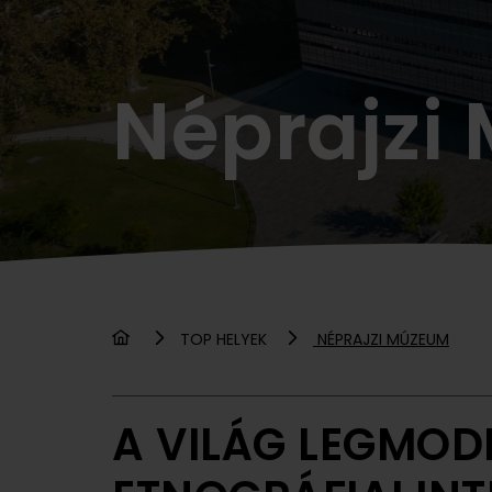
Néprajzi
TOP HELYEK
NÉPRAJZI MÚZEUM
A VILÁG LEGMOD