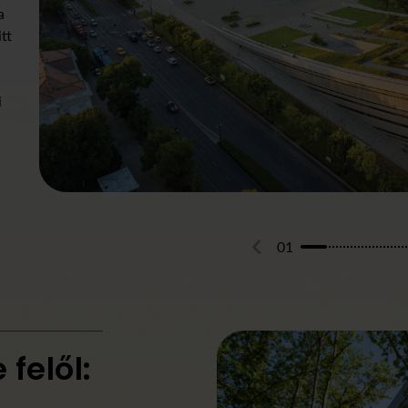
a
tt
i
01
 felől: