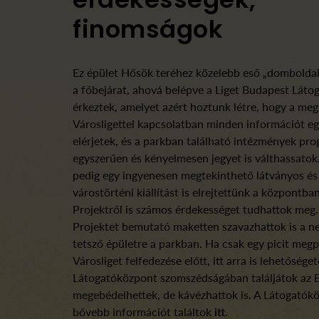
finomságok
Ez épület Hősök teréhez közelebb eső „domboldal
a főbejárat, ahová belépve a Liget Budapest Lát
érkeztek, amelyet azért hoztunk létre, hogy a meg
Városligettel kapcsolatban minden információt e
elérjetek, és a parkban található intézmények pro
egyszerűen és kényelmesen jegyet is válthassato
pedig egy ingyenesen megtekinthető látványos és 
várostörténi kiállítást is elrejtettünk a központban
Projektről is számos érdekességet tudhattok meg. 
Projektet bemutató maketten szavazhattok is a n
tetsző épületre a parkban. Ha csak egy picit meg
Városliget felfedezése előtt, itt arra is lehetősége
Látogatóközpont szomszédságában találjátok az E
megebédelhettek, de kávézhattok is. A Látogatók
bővebb információt találtok
itt
.