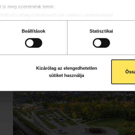
b mint 2.000
 is meg szeretnénk tenni:
földrajzi elhelyezkedéséről pár méteres pontossággal
osítása annak konkrét tulajdonságainak (ujjlenyomat) aktív ell
a pixelek
eldolgozási módjairól és adja meg preferenciáit a
Részletek po
Beállítások
Statisztikai
i Facebook-ra,
atja a Sütinyilatkozathoz való hozzájárulását.
aggel ellátva!
álunk a tartalmak és szolgáltatások személyre szabásához, köz
oldalforgalmunk elemzéséhez. A sütikről szóló sütitájékoztatón
Kizárólag az elengedhetetlen
Össz
sütiket használja