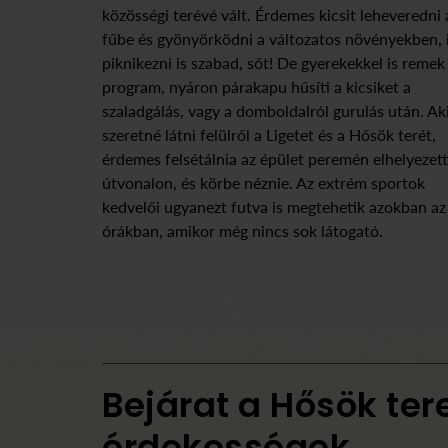
közösségi terévé vált. Érdemes kicsit leheveredni 
fűbe és gyönyörködni a változatos növényekben, i
piknikezni is szabad, sőt! De gyerekekkel is remek
program, nyáron párakapu hűsíti a kicsiket a
szaladgálás, vagy a domboldalról gurulás után. Ak
szeretné látni felülről a Ligetet és a Hősök terét,
érdemes felsétálnia az épület peremén elhelyezett
útvonalon, és körbe néznie. Az extrém sportok
kedvelői ugyanezt futva is megtehetik azokban az
órákban, amikor még nincs sok látogató.
Bejárat a Hősök tere
érdekességek,