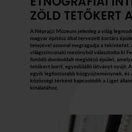
ETNOGRÁFIAI IN
ZÖLD TETŐKERT A
A Néprajzi Múzeum jelenleg a világ legmod
magyar építész által tervezett kortárs épül
tetejével azonnal megragadja a tekintetet.
világszínvonalú mezőnyből választotta ki F
fonódó domboldalt megidéző épület, amely
tetőkert borít, egyedülálló látványt nyújt.
egyik legfontosabb közgyűjteménynek, és a
közösségi térként kapcsolódik a Liget állan
kínálatához.