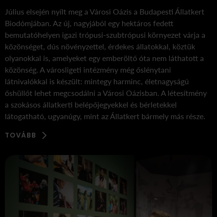
Július elsején nyílt meg a Városi Oázis a Budapesti Állatkert
Biodómjában. Az új, nagyjából egy hektáros fedett
bemutatóhelyen igazi trópusi-szubtrópusi környezet várja a
közönséget, dús növényzettel, érdekes állatokkal, köztük
olyanokkal is, amelyeket egy emberöltő óta nem láthatott a
közönség. A városligeti intézmény még őslénytani
látnivalókkal is készült: mintegy harminc, életnagyságú
őshüllőt lehet megcsodálni a Városi Oázisban. A létesítmény
a szokásos állatkerti belépőjegyekkel és bérletekkel
látogatható, ugyanúgy, mint az Állatkert bármely más része.
TOVÁBB