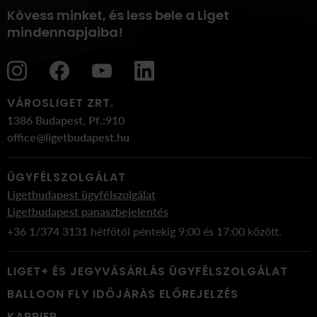
Kövess minket, és less bele a Liget
mindennapjaiba!
VÁROSLIGET ZRT.
1386 Budapest, Pf.:910
office@ligetbudapest.hu
ÜGYFÉLSZOLGÁLAT
Ligetbudapest ügyfélszolgálat
Ligetbudapest panaszbejelentés
+36 1/374 3131
hétfőtől péntekig 9:00 és 17:00 között.
LIGET+ ÉS JEGYVÁSÁRLÁS ÜGYFÉLSZOLGÁLAT
BALLOON FLY IDŐJÁRÁS ELŐREJELZÉS
KARRIER