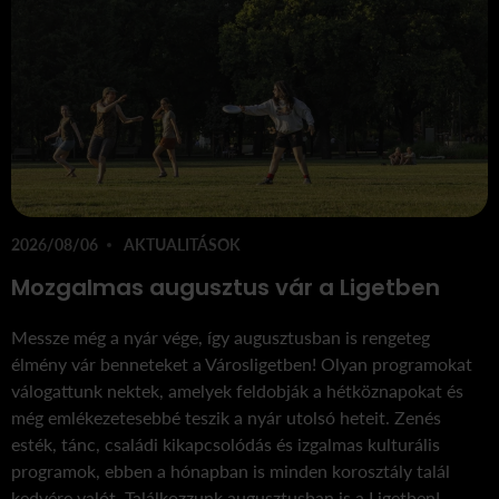
2026/08/06
AKTUALITÁSOK
Mozgalmas augusztus vár a Ligetben
Messze még a nyár vége, így augusztusban is rengeteg
élmény vár benneteket a Városligetben! Olyan programokat
válogattunk nektek, amelyek feldobják a hétköznapokat és
még emlékezetesebbé teszik a nyár utolsó heteit. Zenés
esték, tánc, családi kikapcsolódás és izgalmas kulturális
programok, ebben a hónapban is minden korosztály talál
kedvére valót. Találkozzunk augusztusban is a Ligetben!