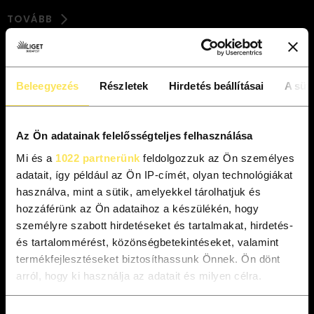
TOVÁBB
2026/06/30
AKTUALITÁSOK
A Néprajzi Múzeum több tárlata
Beleegyezés
Részletek
Hirdetés beállításai
A süti
is verseng az Év Kiállítása 2026
díjért
Az Ön adatainak felelősségteljes felhasználása
Mi és a
1022 partnerünk
feldolgozzuk az Ön személyes
adatait, így például az Ön IP-címét, olyan technológiákat
2026/06/26
AKTUALITÁSOK
használva, mint a sütik, amelyekkel tárolhatjuk és
Hűsítő programok a
hozzáférünk az Ön adataihoz a készülékén, hogy
Városligetből
személyre szabott hirdetéseket és tartalmakat, hirdetés-
és tartalommérést, közönségbetekintéseket, valamint
termékfejlesztéseket biztosíthassunk Önnek. Ön dönt
arról, hogy ki használja az adatait és milyen célra.
Ha engedélyezi, a következőt is meg szeretnénk tenni:
2026/06/16
ÉRDEKESSÉGEK
Hozzájárulás