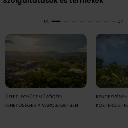
Szolgáltatások és termékek
01
07
ÜZLETI EGYÜTTMŰKÖDÉSI
RENDEZVÉNYHE
LEHETŐSÉGEK A VÁROSLIGETBEN
KÖZTERÜLETF