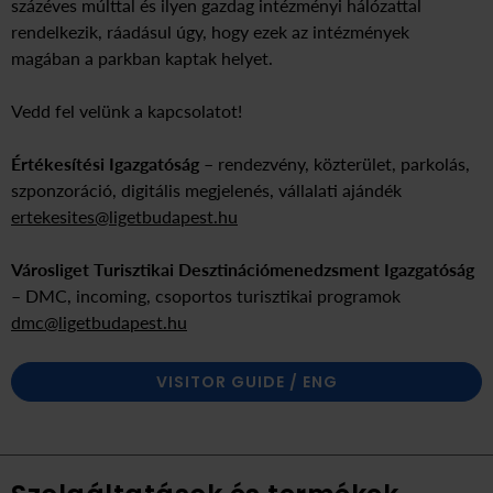
százéves múlttal és ilyen gazdag intézményi hálózattal
rendelkezik, ráadásul úgy, hogy ezek az intézmények
magában a parkban kaptak helyet.
Vedd fel velünk a kapcsolatot!
Értékesítési Igazgatóság
– rendezvény, közterület, parkolás,
szponzoráció, digitális megjelenés, vállalati ajándék
ertekesites@ligetbudapest.hu
Városliget Turisztikai Desztinációmenedzsment Igazgatóság
– DMC, incoming, csoportos turisztikai programok
dmc@ligetbudapest.hu
VISITOR GUIDE / ENG