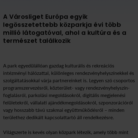
A Városliget Európa egyik
legösszetettebb közparkja évi több
millió látogatóval, ahol a kultúra és a
természet találkozik
A park egyedülállóan gazdag kulturális és rekreációs
intézményi hálózattal, különleges rendezvényhelyszínekkel és
szolgáltatásokkal várja partnereinket is. Legyen szó csoportos
programszervezésről, közterület- vagy rendezvényhelyszín-
foglalásról, parkolási megoldásokról, digitális megjelenési
felületekről, vállalati ajándékmegoldásokról, szponzorációról
vagy hosszabb távú szakmai együttműködésről – minden
területhez dedikált kapcsolattartó áll rendelkezésre.
Világszerte is kevés olyan közpark létezik, amely több mint