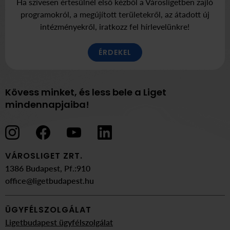
Ha szívesen értesülnél első kézből a Városligetben zajló
programokról, a megújított területekről, az átadott új
intézményekről, iratkozz fel hírlevelünkre!
ÉRDEKEL
Kövess minket, és less bele a Liget
mindennapjaiba!
VÁROSLIGET ZRT.
1386 Budapest, Pf.:910
office@ligetbudapest.hu
ÜGYFÉLSZOLGÁLAT
Ligetbudapest ügyfélszolgálat