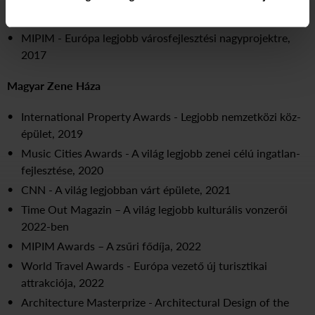
International Tourism Awards – Legjobb Turisztikai
Fejlesztés, Európa 2023
MIPIM - Európa legjobb városfejlesztési nagyprojektre,
2017
Magyar Zene Háza
International Property Awards - Legjobb nemzetközi köz-
épület, 2019
Music Cities Awards - A világ legjobb zenei célú ingatlan-
fejlesztése, 2020
CNN - A világ legjobban várt épülete, 2021
Time Out Magazin – A világ legjobb kulturális vonzerői
2022-ben
MIPIM Awards – A zsűri fődíja, 2022
World Travel Awards - Európa vezető új turisztikai
attrakciója, 2022
Architecture Masterprize - Architectural Design of the