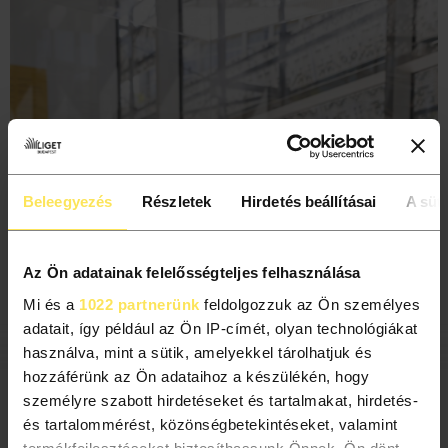
Beleegyezés
Részletek
Hirdetés beállításai
A süti
Az Ön adatainak felelősségteljes felhasználása
Mi és a
1022 partnerünk
feldolgozzuk az Ön személyes
adatait, így például az Ön IP-címét, olyan technológiákat
használva, mint a sütik, amelyekkel tárolhatjuk és
hozzáférünk az Ön adataihoz a készülékén, hogy
személyre szabott hirdetéseket és tartalmakat, hirdetés-
és tartalommérést, közönségbetekintéseket, valamint