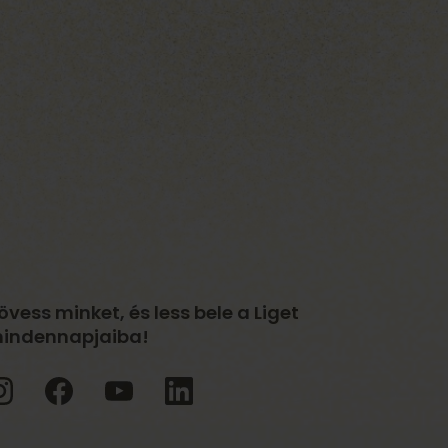
övess minket, és less bele a Liget
indennapjaiba!