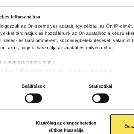
eljes felhasználása
dolgozzuk az Ön személyes adatait, így például az Ön IP-címét,
lyekkel tárolhatjuk és hozzáférünk az Ön adataihoz a készülék
 hirdetés- és tartalommérést, közönségbetekintéseket, valamint 
t arról, hogy ki használja az adatait és milyen célra.
 is meg szeretnénk tenni:
földrajzi elhelyezkedéséről pár méteres pontossággal
osítása annak konkrét tulajdonságainak (ujjlenyomat) aktív ell
eldolgozási módjairól és adja meg preferenciáit a
Részletek po
Beállítások
Statisztikai
atja a Sütinyilatkozathoz való hozzájárulását.
álunk a tartalmak és szolgáltatások személyre szabásához, köz
oldalforgalmunk elemzéséhez. A sütikről szóló sütitájékoztatón
Kizárólag az elengedhetetlen
Össz
sütiket használja