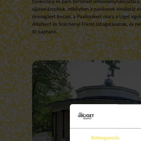
funkcióira és park történeti intézményhálózatára
újjávarázsoltuk, miközben a pavilonok kínálatát é
önmagáért beszél, a Pavilonkert mára a Liget egyi
Állatkert és Széchenyi Fürdő látogatásának, és ne
itt kapható.
Beleegyezés