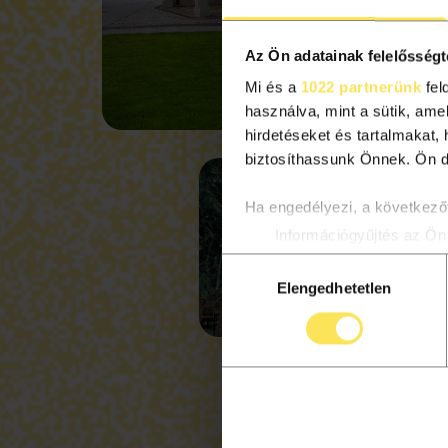
Az Ön adatainak felelősségt
Mi és a
1022 partnerünk
fel
használva, mint a sütik, ame
hirdetéseket és tartalmakat,
biztosíthassunk Önnek. Ön dön
Ha engedélyezi, a következőt
Információgyűjtés az Ön 
Az Ön készülékén beazon
Hozzájárulás
többet személyes adatainak f
Elengedhetetlen
kiválasztása
módosíthatja vagy visszavonh
Az oldalunkon sütiket haszn
biztosításához, valamint web
tartalmazza.