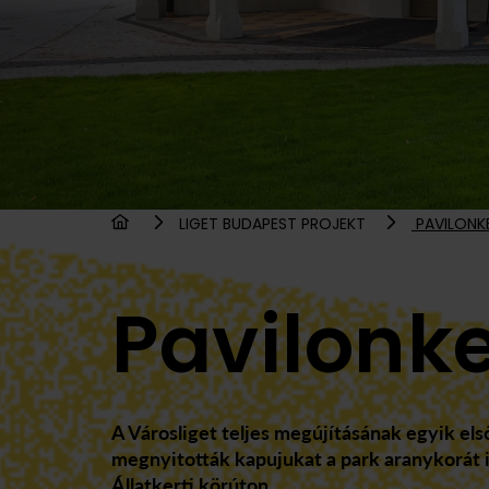
LIGET BUDAPEST PROJEKT
PAVILONK
Pavilonke
A Városliget teljes megújításának egyik els
megnyitották kapujukat a park aranykorát i
Állatkerti körúton.