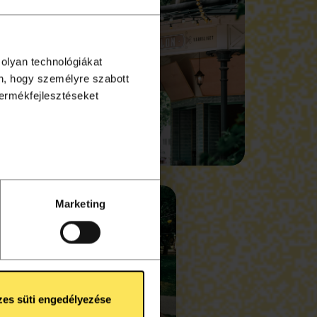
 olyan technológiákat
én, hogy személyre szabott
termékfejlesztéseket
enőrzésével
Tudjon meg
ntban
. Bármikor
Marketing
össégi funkciók
kat az
Süti Tájékoztató
es süti engedélyezése