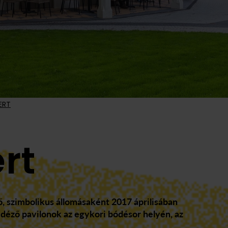
ERT
rt
ő, szimbolikus állomásaként 2017 áprilisában
déző pavilonok az egykori bódésor helyén, az