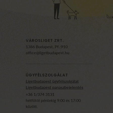
VÁROSLIGET ZRT.
1386 Budapest, Pf.:910
office@ligetbudapest.hu
ÜGYFÉLSZOLGÁLAT
Ligetbudapest ügyfélszolgálat
Ligetbudapest panaszbejelentés
+36 1/374 3131
hétfőtől péntekig 9:00 és 17:00
között.