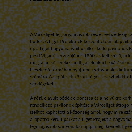
A Városliget legforgalmasabb részét évtizedekig cs
bódék. A Liget Projektnek köszönhetően alapjaiban 
új, a Liget hagyományaihoz illeszkedő pavilonok ka
pesti Vigadó tervezőjének 1860-as keltezésű, orien
meg, a belső tereket pedig a jelenkori elvárásokna
illeszkedő formában nyújtanak színvonalas kulturá
számára. Az épületek között tágas teraszt alakítot
vendégeket.
A régi, elavult bódék elbontása és a helyükre kor
rendelkező pavilonok építése a Városliget átfogó 
ízelítőt kaphatott a közönség arról, hogy mire szám
állapotba került parkot a Liget Projekt a hagyomán
legmagasabb színvonalon újítja meg, kiemelt figyel