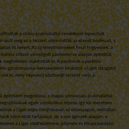
úfították a silány árukínálattal rendelkező lepusztult
újult meg ez a terület: elbontották az elavult bódésort, s
ptak itt helyet. Az új létesítményeket Feszl Frigyesnek, a
talista stílusú városligeti pavilonterve alapján építettük
k megfelelően alakították ki. A pavilonok a parkhoz
lis-gasztronómiai-kereskedelmi kínálatot a Liget látogatói
tunk ki, mely népszerű közösségi térként várja a
hű építészeti megoldású, s magas színvonalú árukínálattal
megújításának egyik szimbolikus lépése, így kis méretben
íthat a Liget teljes felújításával: az elhanyagolt, méltatlan
yok szem előtt tartásával, de a mai igények alapján, a
emmel a Liget zöldfelületeire, pihenési és kikapcsolódási