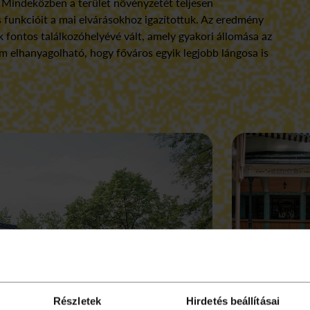
. Mindeközben a terület növényzetét teljesen
s funkcióit a mai elvárásokhoz igazítottuk. Az eredmény
k fontos találkozóhelyévé vált, amely gyakori állomása az
m elhanyagolható, hogy főváros egyik legjobb lángosa is
Részletek
Hirdetés beállításai