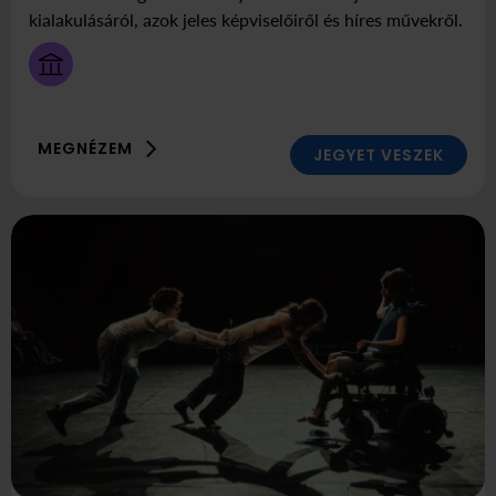
13
Háza
kialakulásáról, azok jeles képviselőiről és híres művekről.
szombat
16:00
MEGNÉZEM
JEGYET VESZEK