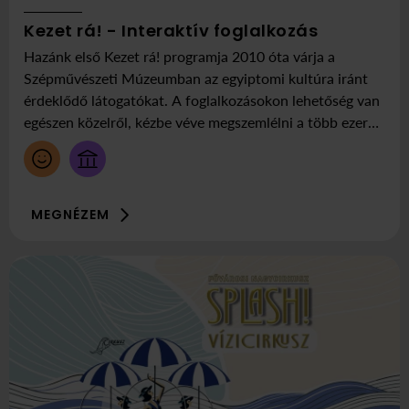
HETENTE
Itt:
Kezet rá! - Interaktív foglalkozás
Szépművés
Hazánk első Kezet rá! programja 2010 óta várja a
Múzeum
Szépművészeti Múzeumban az egyiptomi kultúra iránt
érdeklődő látogatókat. A foglalkozásokon lehetőség van
egészen közelről, kézbe véve megszemlélni a több ezer
éves műtárgyakat, amelyekről a múzeum felkészített
önkéntesei mesélnek az Egyiptomi Titkok Kamrájában.
MEGNÉZEM