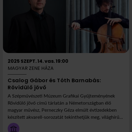
2025 SZEPT. 14. vas. 19:00
MAGYAR ZENE HÁZA
Csalog Gábor és Tóth Barnabás:
ekkor
Itt:
Rövidülő jövő
2025
Magyar
A Szépművészeti Múzeum Grafikai Gyűjteményének
szeptember
Zene
Rövidülő jövő című tárlatán a Németországban élő
14
Háza
magyar művész, Perneczky Géza elmúlt évtizedekben
vasárnap
készített akvarell-sorozatát tekinthetjük meg, világhírű
19:00
művészek (Goya, van Gogh, Camille Corot, Manet,
Rodin, Toulouse-Lautrec, Picasso) késői