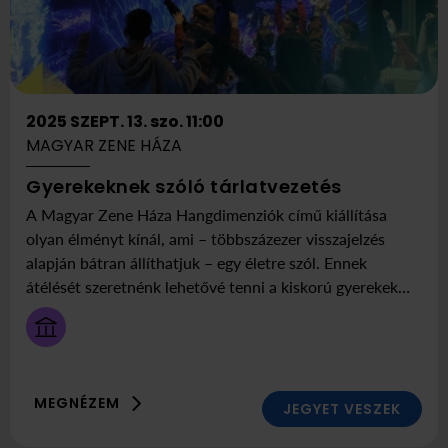
2025 SZEPT. 13. szo. 11:00
MAGYAR ZENE HÁZA
ekkor
Itt:
Gyerekeknek szóló tárlatvezetés
2025
Magyar
A Magyar Zene Háza Hangdimenziók című kiállítása
szeptembe
Zene
olyan élményt kínál, ami – többszázezer visszajelzés
13
Háza
alapján bátran állíthatjuk – egy életre szól. Ennek
szombat
átélését szeretnénk lehetővé tenni a kiskorú gyerekek
11:00
számára is – és ezzel lehetőséget adni a szülőknek, hogy
ők is a maguk tempójában, gyerekeiket biztos kezekben
tudva élvezhessék a kiállítást. Emiatt jött létre egy
kifejezetten gyerekeknek szóló, felnőttek nélkül zajló
MEGNÉZEM
tárlatvezetés, melynek célja, hogy a legfiatalabb
JEGYET VESZEK
korosztály a maga igényeinek megfelelően