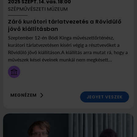
2025 SZEPT. 14. vas. 18:00
SZÉPMŰVÉSZETI MÚZEUM
Záró kurátori tárlatvezetés a Rövidülő
ekkor
Itt:
jövő kiállításban
2025
Szépművészeti
Szeptember 12-én Bódi Kinga művészettörténész,
szeptember
Múzeum
kurátori tárlatvezetésen kíséri végig a résztvevőket a
14
Rövidülő jövő kiállításon.A kiállítás arra mutat rá, hogy a
vasárnap
művészek kései éveinek munkái nem megkésett
18:00
alkotások, hanem az életmű izgalmas alkotóelemei.
MEGNÉZEM
JEGYET VESZEK