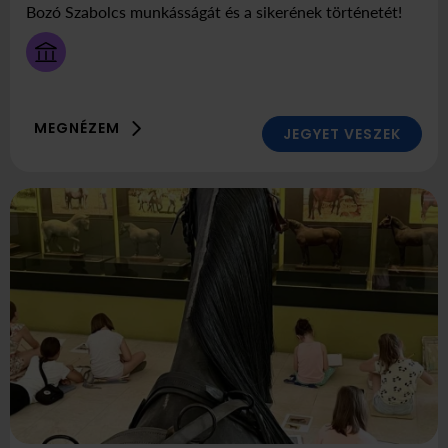
Háza
Bozó Szabolcs munkásságát és a sikerének történetét!
/
Neo
Kortárs
Művészeti
tér
MEGNÉZEM
JEGYET VESZEK