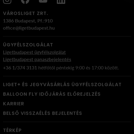
VÁROSLIGET ZRT.
1386 Budapest, Pf.:910
office@ligetbudapest.hu
ÜGYFÉLSZOLGÁLAT
Ligetbudapest ügyfélszolgálat
Ligetbudapest panaszbejelentés
+36 1/374 3131
hétfőtől péntekig 9:00 és 17:00 között.
LIGET+ ÉS JEGYVÁSÁRLÁS ÜGYFÉLSZOLGÁLAT
BALLOON FLY IDŐJÁRÁS ELŐREJELZÉS
KARRIER
BELSŐ VISSZAÉLÉS BEJELENTÉS
TÉRKÉP