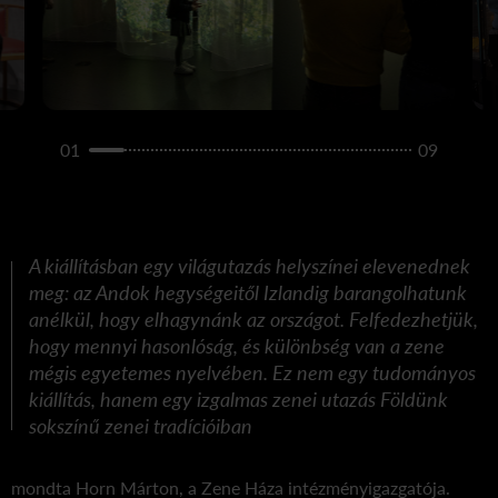
01
09
A kiállításban egy világutazás helyszínei elevenednek
meg: az Andok hegységeitől Izlandig barangolhatunk
anélkül, hogy elhagynánk az országot. Felfedezhetjük,
hogy mennyi hasonlóság, és különbség van a zene
mégis egyetemes nyelvében. Ez nem egy tudományos
kiállítás, hanem egy izgalmas zenei utazás Földünk
sokszínű zenei tradícióiban
mondta Horn Márton, a Zene Háza intézményigazgatója.