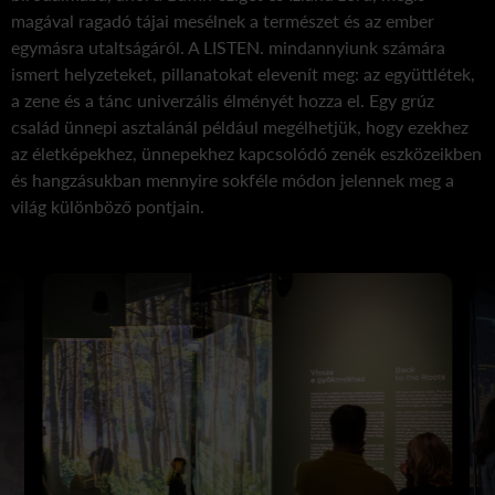
magával ragadó tájai mesélnek a természet és az ember
egymásra utaltságáról. A LISTEN. mindannyiunk számára
ismert helyzeteket, pillanatokat elevenít meg: az együttlétek,
a zene és a tánc univerzális élményét hozza el. Egy grúz
család ünnepi asztalánál például megélhetjük, hogy ezekhez
az életképekhez, ünnepekhez kapcsolódó zenék eszközeikben
és hangzásukban mennyire sokféle módon jelennek meg a
világ különböző pontjain.