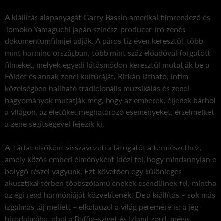
A kiállítás alapanyagát Garry Bassin amerikai filmrendező és
Tomoko Yamaguchi japán színész-producer-író zenés
dokumentumfilmjei adják. A páros tíz éven keresztül, több
mint harminc országban, több mint száz előadóval forgatott
filmeket, melyek egyedi látásmódon keresztül mutatják be a
Földet és annak zenei kultúráját. Ritkán látható, intim
közelségben hallható tradicionális muzsikálás és zenei
hagyományok mutatják meg, hogy az emberek, éljenek bárhol
a világon, az életüket meghatározó eseményeket, érzelmeiket
a zene segítségével fejezik ki.
A
tárlat
elsőként visszavezeti a látogatót a természethez,
amely közös emberi élményként idézi fel, hogy mindannyian e
bolygó részei vagyunk. Ezt követően egy különleges
akusztikai térben többszólamú énekek csendülnek fel, mintha
az égi rend harmóniáját közvetítenék. De a kiállítás – sok más
izgalmas táj mellett – elkalauzol a világ peremére is: a jég
birodalmába, ahol a Baffin-sziget és Izland zord, mégis