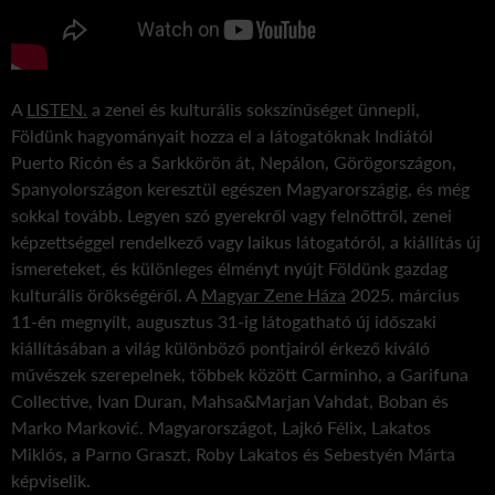
A
LISTEN.
a zenei és kulturális sokszínűséget ünnepli,
Földünk hagyományait hozza el a látogatóknak Indiától
Puerto Ricón és a Sarkkörön át, Nepálon, Görögországon,
Spanyolországon keresztül egészen Magyarországig, és még
sokkal tovább. Legyen szó gyerekről vagy felnőttről, zenei
képzettséggel rendelkező vagy laikus látogatóról, a kiállítás új
ismereteket, és különleges élményt nyújt Földünk gazdag
kulturális örökségéről. A
Magyar Zene Háza
2025. március
11-én megnyílt, augusztus 31-ig látogatható új időszaki
kiállításában a világ különböző pontjairól érkező kiváló
művészek szerepelnek, többek között Carminho, a Garifuna
Collective, Ivan Duran, Mahsa&Marjan Vahdat, Boban és
Marko Marković. Magyarországot, Lajkó Félix, Lakatos
Miklós, a Parno Graszt, Roby Lakatos és Sebestyén Márta
képviselik.