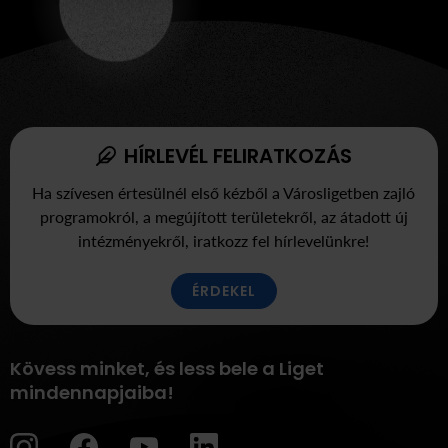
HÍRLEVÉL FELIRATKOZÁS
Ha szívesen értesülnél első kézből a Városligetben zajló
programokról, a megújított területekről, az átadott új
intézményekről, iratkozz fel hírlevelünkre!
ÉRDEKEL
Kövess minket, és less bele a Liget
mindennapjaiba!