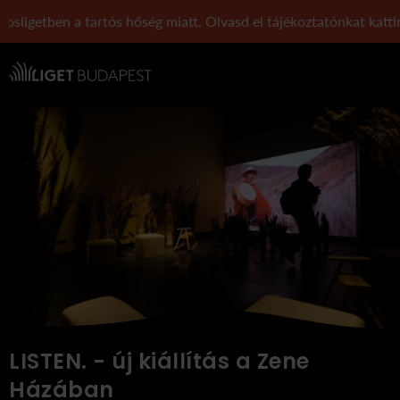
ben a tartós hőség miatt. Olvasd el tájékoztatónkat kattintás ut
Navigáció
LISTEN. - új kiállítás a Zene
Házában