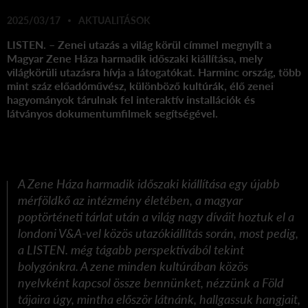
2025/03/17
AKTUALITÁSOK
LISTEN. – Zenei utazás a világ körül címmel megnyílt a
Magyar Zene Háza harmadik időszaki kiállítása, mely
világkörüli utazásra hívja a látogatókat. Harminc ország, több
mint száz előadóművész, különböző kultúrák, élő zenei
hagyományok tárulnak fel interaktív installációk és
látványos dokumentumfilmek segítségével.
A Zene Háza harmadik időszaki kiállítása egy újabb
mérföldkő az intézmény életében, a magyar
poptörténeti tárlat után a világ nagy díváit hoztuk el a
londoni V&A-vel közös utazókiállítás során, most pedig,
a LISTEN. még tágabb perspektívából tekint
bolygónkra. A zene minden kultúrában közös
nyelvként kapcsol össze bennünket, nézzünk a Föld
tájaira úgy, mintha először látnánk, hallgassuk hangjait,