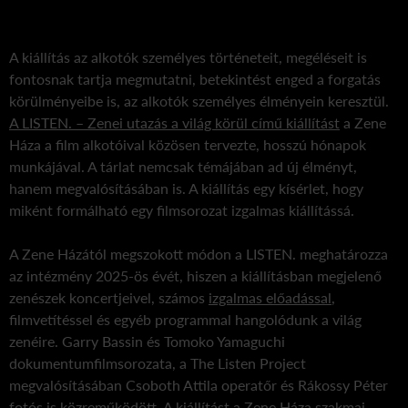
A kiállítás az alkotók személyes történeteit, megéléseit is
fontosnak tartja megmutatni, betekintést enged a forgatás
körülményeibe is, az alkotók személyes élményein keresztül.
A LISTEN. – Zenei utazás a világ körül című kiállítást
a Zene
Háza a film alkotóival közösen tervezte, hosszú hónapok
munkájával. A tárlat nemcsak témájában ad új élményt,
hanem megvalósításában is. A kiállítás egy kísérlet, hogy
miként formálható egy filmsorozat izgalmas kiállítássá.
A Zene Házától megszokott módon a LISTEN. meghatározza
az intézmény 2025-ös évét, hiszen a kiállításban megjelenő
zenészek koncertjeivel, számos
izgalmas előadással
,
filmvetítéssel és egyéb programmal hangolódunk a világ
zenéire. Garry Bassin és Tomoko Yamaguchi
dokumentumfilmsorozata, a The Listen Project
megvalósításában Csoboth Attila operatőr és Rákossy Péter
fotós is közreműködött. A kiállítást a Zene Háza szakmai