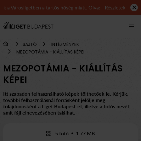
 Városligetben a tartós hőség miatt. Olvasd el tájékoztatónkat k
Részletek
Navigáció
SAJTÓ
INTÉZMÉNYEK
MEZOPOTÁMIA - KIÁLLÍTÁS KÉPEI
MEZOPOTÁMIA - KIÁLLÍTÁS
KÉPEI
Itt szabadon felhasználható képek tölthetőek le. Kérjük,
további felhasználásnál forrásként jelölje meg
tulajdonosként a Liget Budapest-et, illetve a fotós nevét,
amit fájl elnevezésében találhat.
5 fotó
1.77 MB
•