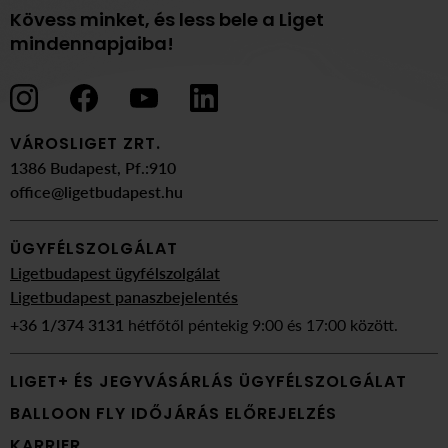
Kövess minket, és less bele a Liget
mindennapjaiba!
VÁROSLIGET ZRT.
1386 Budapest, Pf.:910
office@ligetbudapest.hu
ÜGYFÉLSZOLGÁLAT
Ligetbudapest ügyfélszolgálat
Ligetbudapest panaszbejelentés
+36 1/374 3131
hétfőtől péntekig 9:00 és 17:00 között.
LIGET+ ÉS JEGYVÁSÁRLÁS ÜGYFÉLSZOLGÁLAT
BALLOON FLY IDŐJÁRÁS ELŐREJELZÉS
KARRIER