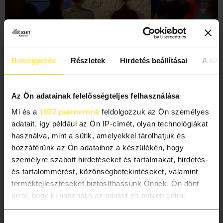
FOTÓ LETÖLTÉSE
526.5 KB
Beleegyezés
Részletek
Hirdetés beállításai
A süti
Az Ön adatainak felelősségteljes felhasználása
Mi és a
1022 partnerünk
feldolgozzuk az Ön személyes
adatait, így például az Ön IP-címét, olyan technológiákat
használva, mint a sütik, amelyekkel tárolhatjuk és
hozzáférünk az Ön adataihoz a készülékén, hogy
személyre szabott hirdetéseket és tartalmakat, hirdetés-
és tartalommérést, közönségbetekintéseket, valamint
termékfejlesztéseket biztosíthassunk Önnek. Ön dönt
arról, hogy ki használja az adatait és milyen célra.
FOTÓ LETÖLTÉSE
364.01 KB
Ha engedélyezi, a következőt is meg szeretnénk tenni:
Hozzájárulás