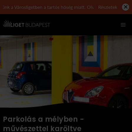
 a Városligetben a tartós hőség miatt. Olvasd el tájékoztatónkat
Részletek
Navigáció
Parkolás a mélyben -
művészettel karöltve