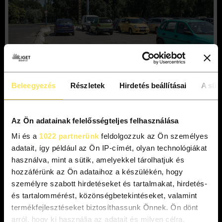
Beleegyezés
Részletek
Hirdetés beállításai
A süti
Az Ön adatainak felelősségteljes felhasználása
Mi és a
1022 partnerünk
feldolgozzuk az Ön személyes
adatait, így például az Ön IP-címét, olyan technológiákat
használva, mint a sütik, amelyekkel tárolhatjuk és
hozzáférünk az Ön adataihoz a készülékén, hogy
személyre szabott hirdetéseket és tartalmakat, hirdetés-
és tartalommérést, közönségbetekintéseket, valamint
termékfejlesztéseket biztosíthassunk Önnek. Ön dönt
arról, hogy ki használja az adatait és milyen célra.