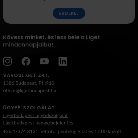
ÉRDEKEL
Kövess minket, és less bele a Liget
mindennapjaiba!
VÁROSLIGET ZRT.
1386 Budapest, Pf.:910
office@ligetbudapest.hu
ÜGYFÉLSZOLGÁLAT
Ligetbudapest ügyfélszolgálat
Ligetbudapest panaszbejelentés
+36 1/374 3131
hétfőtől péntekig 9:00 és 17:00 között.