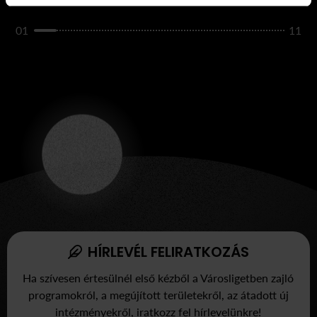
01
11
HÍRLEVÉL FELIRATKOZÁS
Ha szívesen értesülnél első kézből a Városligetben zajló
programokról, a megújított területekről, az átadott új
intézményekről, iratkozz fel hírlevelünkre!