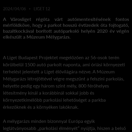
2024/04/06
LIGET 12
A Városliget régóta várt autómentesítésének fontos
mérföldköve, hogy a parkot hosszú évtizedek óta fojtogató,
bazaltkockával borított autóparkoló helyén 2020 év végén
elkészült a Múzeum Mélygarázs.
A Liget Budapest Projektet megelőzően az 56-osok terén
körülbelül 1500 autó parkolt naponta, ami óriási környezeti
terhelést jelentett a Liget élővilágára nézve. A Múzeum
Mélygarázs létrejöttével végre megszűnt a felszíni parkolás,
helyette pedig egy három szint mély, 800 férőhelyes
létesítmény kínál a korábbinál sokkal jobb és
környezetkímélőbb parkolási lehetőséget a parkba
érkezőknek és a környéken lakóknak.
A mélygarázs minden bizonnyal Európa egyik
leglátványosabb „parkolási élményét” nyújtja, hiszen a belső