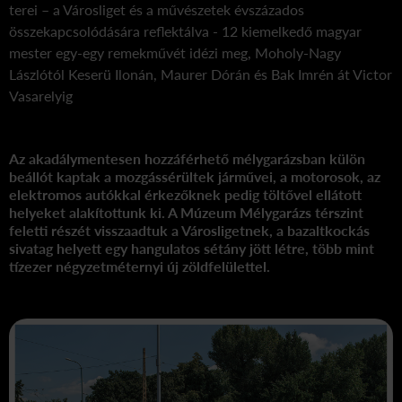
terei – a Városliget és a művészetek évszázados
összekapcsolódására reflektálva - 12 kiemelkedő magyar
mester egy-egy remekművét idézi meg, Moholy-Nagy
Lászlótól Keserü Ilonán, Maurer Dórán és Bak Imrén át Victor
Vasarelyig
Az akadálymentesen hozzáférhető mélygarázsban külön
beállót kaptak a mozgássérültek járművei, a motorosok, az
elektromos autókkal érkezőknek pedig töltővel ellátott
helyeket alakítottunk ki. A Múzeum Mélygarázs térszint
feletti részét visszaadtuk a Városligetnek, a bazaltkockás
sivatag helyett egy hangulatos sétány jött létre, több mint
tízezer négyzetméternyi új zöldfelülettel.